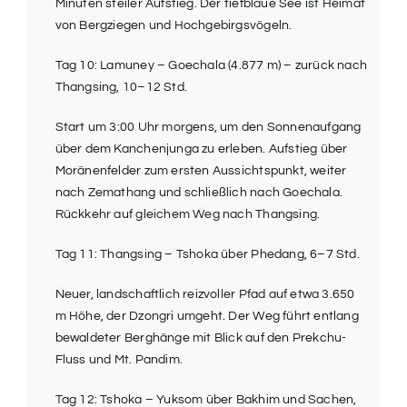
Minuten steiler Aufstieg. Der tiefblaue See ist Heimat
von Bergziegen und Hochgebirgsvögeln.
Tag 10: Lamuney – Goechala (4.877 m) – zurück nach
Thangsing, 10–12 Std.
Start um 3:00 Uhr morgens, um den Sonnenaufgang
über dem Kanchenjunga zu erleben. Aufstieg über
Moränenfelder zum ersten Aussichtspunkt, weiter
nach Zemathang und schließlich nach Goechala.
Rückkehr auf gleichem Weg nach Thangsing.
Tag 11: Thangsing – Tshoka über Phedang, 6–7 Std.
Neuer, landschaftlich reizvoller Pfad auf etwa 3.650
m Höhe, der Dzongri umgeht. Der Weg führt entlang
bewaldeter Berghänge mit Blick auf den Prekchu-
Fluss und Mt. Pandim.
Tag 12: Tshoka – Yuksom über Bakhim und Sachen,