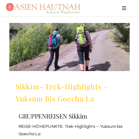
Skip
Toggle
to
Navigat
content
Home
View
Larger
Image
Ladakh
Bhutan
Sikkim- Trek-Highlights –
Indien
Yuksum Bis Goecha La
Nepal
GRUPPENREISEN Sikkim
Feedback
REISE-HÖHEPUNKTE: Trek-Highlights – Yuksum bis
Goecha La