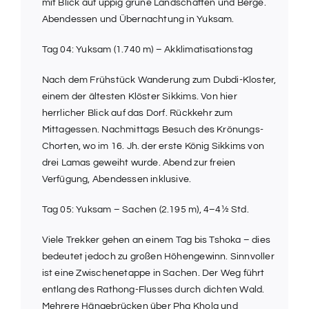
mit Blick auf üppig grüne Landschaften und Berge.
Abendessen und Übernachtung in Yuksam.
Tag 04: Yuksam (1.740 m) – Akklimatisationstag
Nach dem Frühstück Wanderung zum Dubdi-Kloster,
einem der ältesten Klöster Sikkims. Von hier
herrlicher Blick auf das Dorf. Rückkehr zum
Mittagessen. Nachmittags Besuch des Krönungs-
Chorten, wo im 16. Jh. der erste König Sikkims von
drei Lamas geweiht wurde. Abend zur freien
Verfügung, Abendessen inklusive.
Tag 05: Yuksam – Sachen (2.195 m), 4–4½ Std.
Viele Trekker gehen an einem Tag bis Tshoka – dies
bedeutet jedoch zu großen Höhengewinn. Sinnvoller
ist eine Zwischenetappe in Sachen. Der Weg führt
entlang des Rathong-Flusses durch dichten Wald.
Mehrere Hängebrücken über Pha Khola und