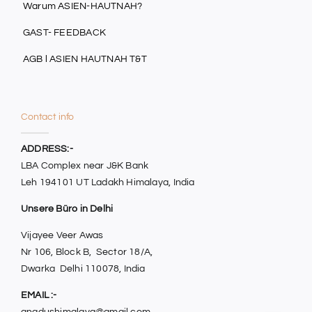
Warum ASIEN-HAUTNAH?
GAST- FEEDBACK
AGB l ASIEN HAUTNAH T&T
Contact info
ADDRESS:-
LBA Complex near J&K Bank
Leh 194101 UT Ladakh Himalaya, India
Unsere Büro in Delhi
Vijayee Veer Awas
Nr 106, Block B, Sector 18/A,
Dwarka Delhi 110078, India
EMAIL :-