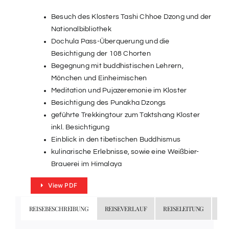
Besuch des Klosters Tashi Chhoe Dzong und der
Nationalbibliothek
Dochula Pass-Überquerung und die
Besichtigung der 108 Chorten
Begegnung mit buddhistischen Lehrern,
Mönchen und Einheimischen
Meditation und Pujazeremonie im Kloster
Besichtigung des Punakha Dzongs
geführte Trekkingtour zum Taktshang Kloster
inkl. Besichtigung
Einblick in den tibetischen Buddhismus
kulinarische Erlebnisse, sowie eine Weißbier-
Brauerei im Himalaya
View PDF
REISEBESCHREIBUNG
REISEVERLAUF
REISELEITUNG
LE