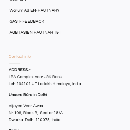
Warum ASIEN-HAUTNAH?
GAST- FEEDBACK
AGB l ASIEN HAUTNAH T&T
Contact info
ADDRESS:-
LBA Complex near J&K Bank
Leh 194101 UT Ladakh Himalaya, India
Unsere Büro in Delhi
Vijayee Veer Awas
Nr 106, Block B, Sector 18/A,
Dwarka Delhi 110078, India