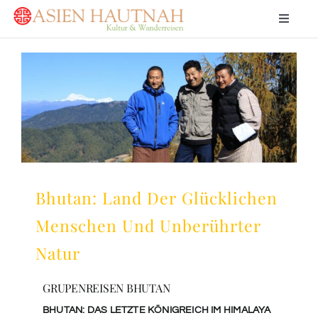
Skip
Toggle
to
Navigat
content
Home
View
Larger
Image
Ladakh
Bhutan
Bhutan: Land Der Glücklichen
Indien
Menschen Und Unberührter
Nepal
Natur
GRUPENREISEN BHUTAN
Feedback
BHUTAN: DAS LETZTE KÖNIGREICH IM HIMALAYA